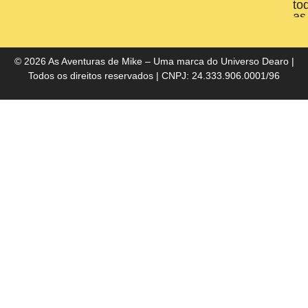
to
as
liv
do
Bra
© 2026 As Aventuras de Mike – Uma marca do
Universo Dearo
|
Todos os direitos reservados | CNPJ: 24.333.906.0001/96