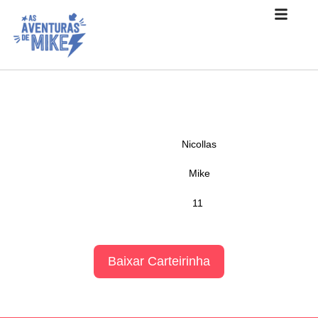
Nicollas
Mike
11
Baixar Carteirinha