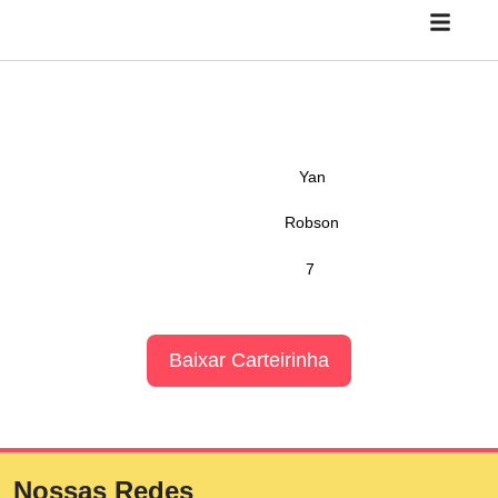
Yan
Robson
7
Baixar Carteirinha
Nossas Redes