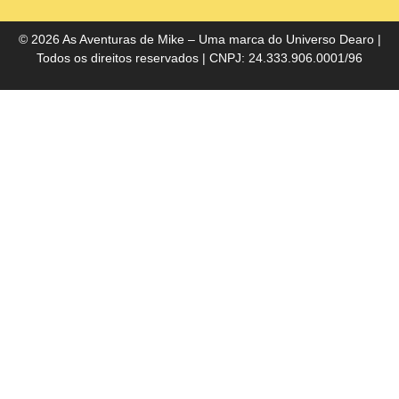
do
Bra
© 2026 As Aventuras de Mike – Uma marca do
Universo Dearo
|
Todos os direitos reservados | CNPJ: 24.333.906.0001/96