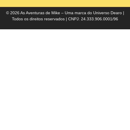
do
Bra
© 2026 As Aventuras de Mike – Uma marca do
Universo Dearo
|
Todos os direitos reservados | CNPJ: 24.333.906.0001/96