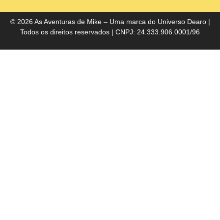
do
Bra
© 2026 As Aventuras de Mike – Uma marca do
Universo Dearo
|
Todos os direitos reservados | CNPJ: 24.333.906.0001/96