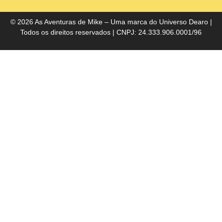
do
Bra
© 2026 As Aventuras de Mike – Uma marca do
Universo Dearo
|
Todos os direitos reservados | CNPJ: 24.333.906.0001/96