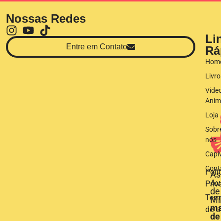
Nossas Redes
Li
Entre em Contato
Rá
Hom
Livro
Vide
Anim
Loja
Sobr
nós
Capi
Cont
Polí
As
Av
Priv
de
Ter
Mi
ma
de U
de