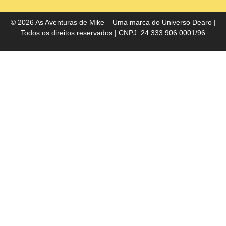
do
Bra
© 2026 As Aventuras de Mike – Uma marca do
Universo Dearo
|
Todos os direitos reservados | CNPJ: 24.333.906.0001/96