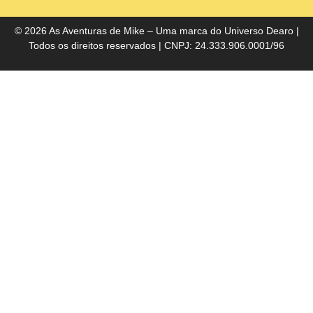
do
Bra
© 2026 As Aventuras de Mike – Uma marca do
Universo Dearo
|
Todos os direitos reservados | CNPJ: 24.333.906.0001/96