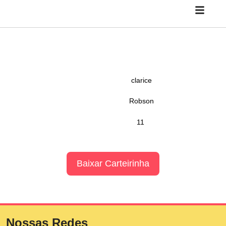
clarice
Robson
11
Baixar Carteirinha
Nossas Redes