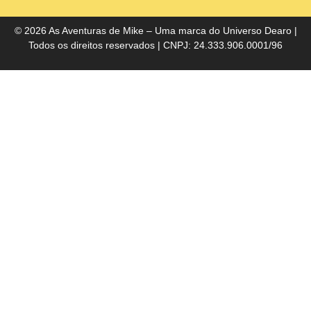
do
Bra
© 2026 As Aventuras de Mike – Uma marca do
Universo Dearo
|
Todos os direitos reservados | CNPJ: 24.333.906.0001/96