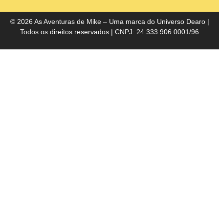
do
Bra
© 2026 As Aventuras de Mike – Uma marca do
Universo Dearo
|
Todos os direitos reservados | CNPJ: 24.333.906.0001/96