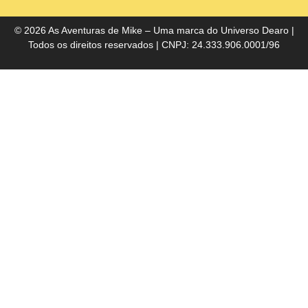
do
Bra
© 2026 As Aventuras de Mike – Uma marca do
Universo Dearo
|
Todos os direitos reservados | CNPJ: 24.333.906.0001/96