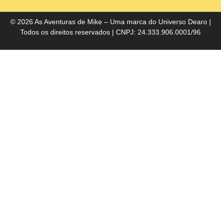
do
Bra
© 2026 As Aventuras de Mike – Uma marca do
Universo Dearo
|
Todos os direitos reservados | CNPJ: 24.333.906.0001/96