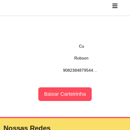
Cu
Robson
90823848795445778237347843723724784742874784238527586585697969685498298239849842885876476576576575483492492993922985887476587865789998387483276582375893248329176545365937458720347395639746549836846487307535708437672364320468654380926489053287845348957328097543285742097348907325789043780392487437893458743578943879043
Baixar Carteirinha
Nossas Redes