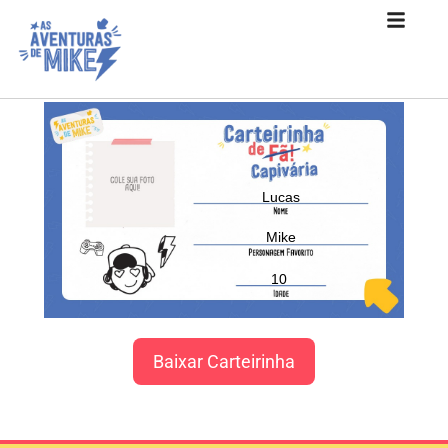
Lucas
Mike
10
Baixar Carteirinha