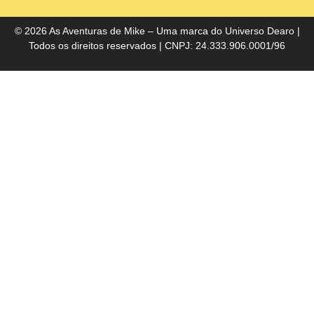
do
Bra
© 2026 As Aventuras de Mike – Uma marca do
Universo Dearo
|
Todos os direitos reservados | CNPJ: 24.333.906.0001/96