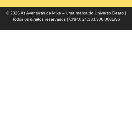
do
Bra
© 2026 As Aventuras de Mike – Uma marca do
Universo Dearo
|
Todos os direitos reservados | CNPJ: 24.333.906.0001/96