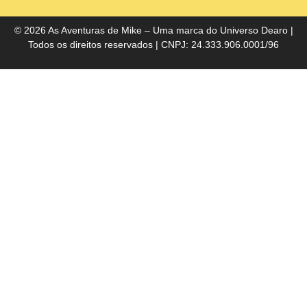
do
Bra
© 2026 As Aventuras de Mike – Uma marca do
Universo Dearo
|
Todos os direitos reservados | CNPJ: 24.333.906.0001/96