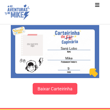
Sanji Lobo
Mike
9
Baixar Carteirinha