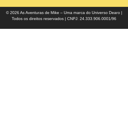
do
Bra
© 2026 As Aventuras de Mike – Uma marca do
Universo Dearo
|
Todos os direitos reservados | CNPJ: 24.333.906.0001/96