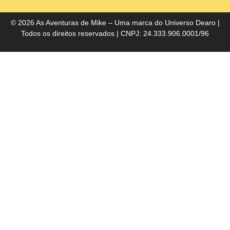
do
Bra
© 2026 As Aventuras de Mike – Uma marca do
Universo Dearo
|
Todos os direitos reservados | CNPJ: 24.333.906.0001/96