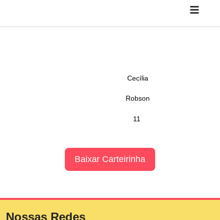
Cecília
Robson
11
Baixar Carteirinha
Nossas Redes