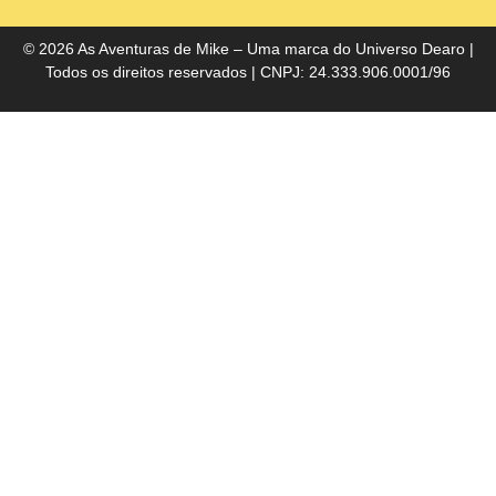
do
Bra
© 2026 As Aventuras de Mike – Uma marca do
Universo Dearo
|
Todos os direitos reservados | CNPJ: 24.333.906.0001/96