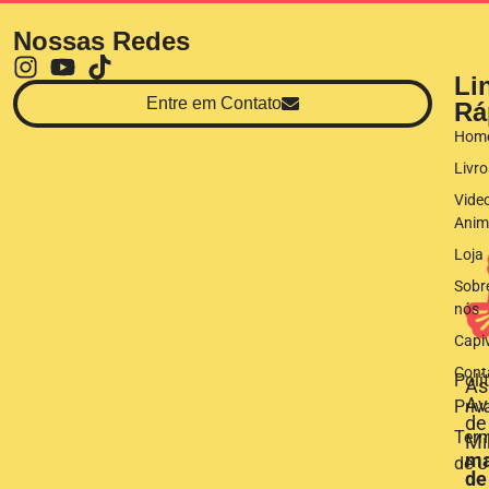
Nossas Redes
Li
Entre em Contato
Rá
Hom
Livro
Vide
Anim
Loja
Sobr
nós
Capi
Cont
Polí
As
Av
Priv
de
Ter
Mi
ma
de U
de