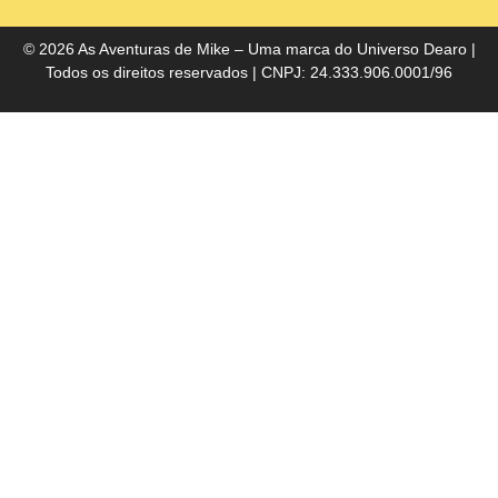
do
Bra
© 2026 As Aventuras de Mike – Uma marca do
Universo Dearo
|
Todos os direitos reservados | CNPJ: 24.333.906.0001/96