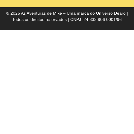
do
Bra
© 2026 As Aventuras de Mike – Uma marca do
Universo Dearo
|
Todos os direitos reservados | CNPJ: 24.333.906.0001/96