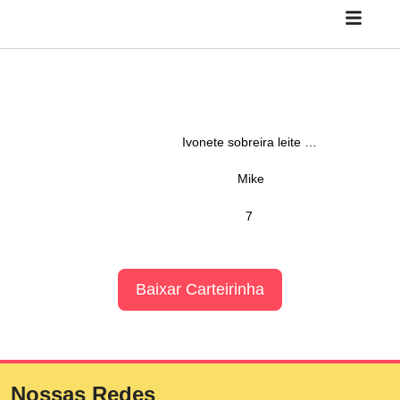
Ivonete sobreira leite de matos
Mike
7
Baixar Carteirinha
Nossas Redes