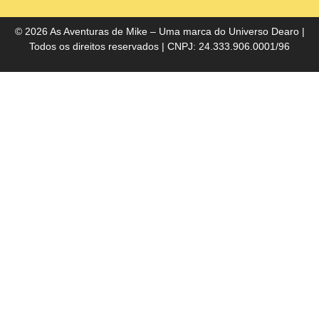
do
Bra
© 2026 As Aventuras de Mike – Uma marca do
Universo Dearo
|
Todos os direitos reservados | CNPJ: 24.333.906.0001/96