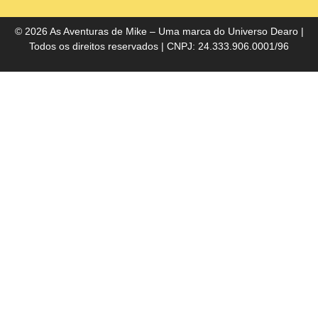
do
Bra
© 2026 As Aventuras de Mike – Uma marca do
Universo Dearo
|
Todos os direitos reservados | CNPJ: 24.333.906.0001/96