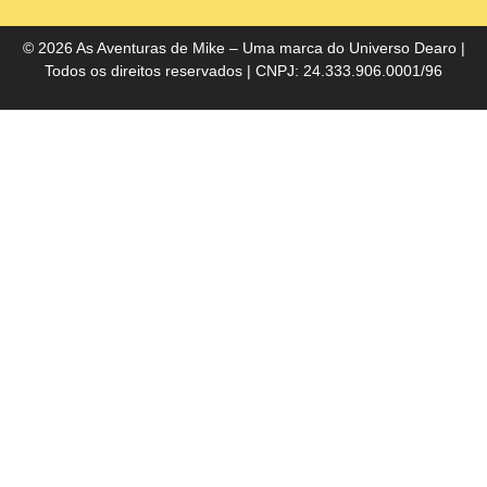
do
Bra
© 2026 As Aventuras de Mike – Uma marca do
Universo Dearo
|
Todos os direitos reservados | CNPJ: 24.333.906.0001/96