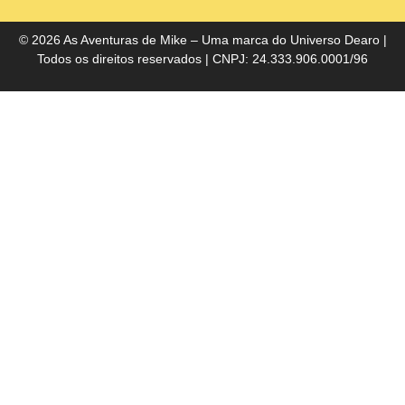
do
Bra
© 2026 As Aventuras de Mike – Uma marca do
Universo Dearo
|
Todos os direitos reservados | CNPJ: 24.333.906.0001/96