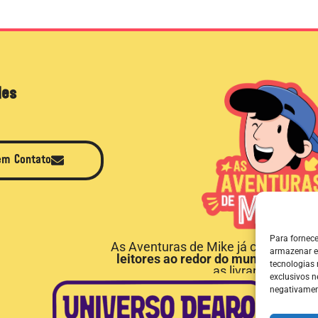
des
em Contato
Para fornec
As Aventuras de Mike já conquistou
armazenar e
leitores ao redor do mundo
e está 
tecnologias
as livrarias do Bras
exclusivos n
negativament