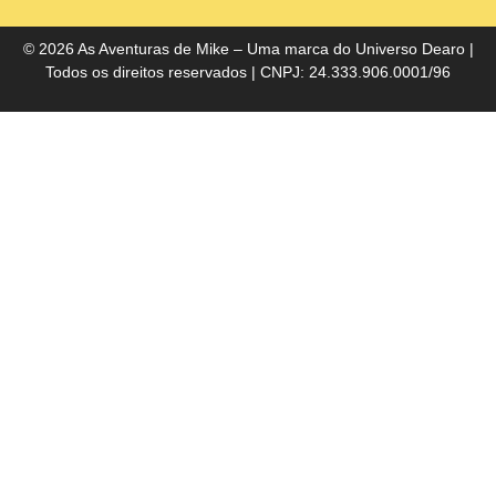
do
Bra
© 2026 As Aventuras de Mike – Uma marca do
Universo Dearo
|
Todos os direitos reservados | CNPJ: 24.333.906.0001/96