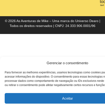
to
as
liv
do
Bra
© 2026 As Aventuras de Mike – Uma marca do
Universo Dearo
|
Todos os direitos reservados | CNPJ: 24.333.906.0001/96
Gerenciar o consentimento
Para fornecer as melhores experiências, usamos tecnologias como cookies p
acessar informações do dispositivo. O consentimento para essas tecnologias n
processar dados como comportamento de navegação ou IDs exclusivos neste s
ou retirar o consentimento pode afetar negativamente certos recursos e funçõe
Aceitar