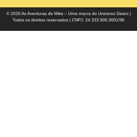
do
Bra
© 2026 As Aventuras de Mike – Uma marca do
Universo Dearo
|
Todos os direitos reservados | CNPJ: 24.333.906.0001/96