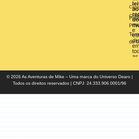
le
Capi
ao
re
Cont
Polí
do
m
Priv
e
Ter
es
di
de 
e
to
as
liv
do
Bra
© 2026 As Aventuras de Mike – Uma marca do
Universo Dearo
|
Todos os direitos reservados | CNPJ: 24.333.906.0001/96