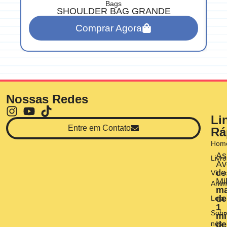
Bags
SHOULDER BAG GRANDE
Comprar Agora
Nossas Redes
Li
Entre em Contato
Rá
Hom
As
Livro
Av
de
Vide
Mi
Anim
ma
de
Loja
1
Sobr
mi
nós
de