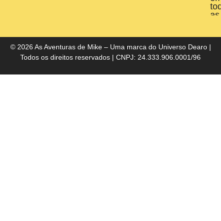
to
as
liv
do
Bra
© 2026 As Aventuras de Mike – Uma marca do
Universo Dearo
|
Todos os direitos reservados | CNPJ: 24.333.906.0001/96