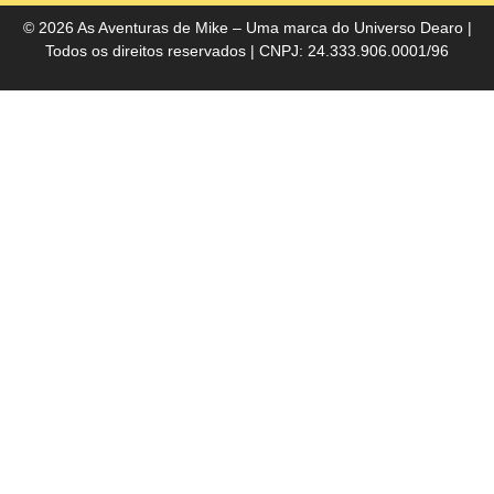
Bra
© 2026 As Aventuras de Mike – Uma marca do
Universo Dearo
|
Todos os direitos reservados | CNPJ: 24.333.906.0001/96